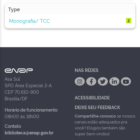
Type
Monografia/ TCC
2
NAS REDES
Asa Sul
SPO Área Especial 2-A
CEP 70.610-900
ACESSIBILIDADE
Brasília/DF
DEIXE SEU FEEDBACK
Horário de funcionamento
Compartilhe conosco
se nossos
08h00 às 18h00
canais estão adequados pra
Contato
você? Elogios também são
biblioteca@enap.gov.br
super bem vindos!