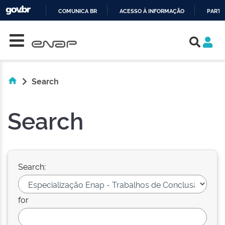
COMUNICA BR
ACESSO À INFORMAÇÃO
PARTI
Skip navigation
IR
PARA
O
CONTEÚDO
Search
Search
Search:
for