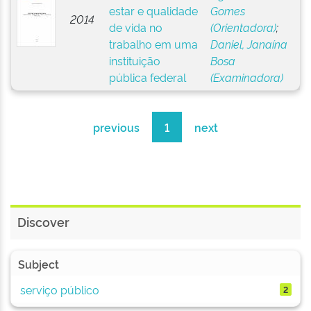
estar e qualidade
Gomes
2014
de vida no
(Orientadora)
;
trabalho em uma
Daniel, Janaína
instituição
Bosa
pública federal
(Examinadora)
previous
1
next
Discover
Subject
serviço público
2