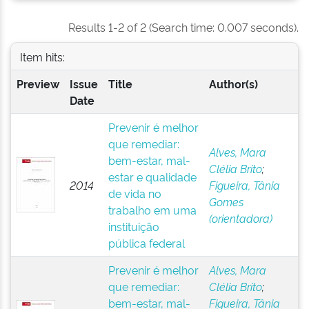
Results 1-2 of 2 (Search time: 0.007 seconds).
Item hits:
Preview
Issue
Title
Author(s)
Date
Prevenir é melhor
que remediar:
Alves, Mara
bem-estar, mal-
Clélia Brito
;
estar e qualidade
2014
Figueira, Tânia
de vida no
Gomes
trabalho em uma
(orientadora)
instituição
pública federal
Prevenir é melhor
Alves, Mara
que remediar:
Clélia Brito
;
bem-estar, mal-
Figueira, Tânia