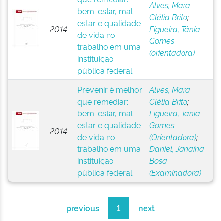
Alves, Mara
bem-estar, mal-
Clélia Brito
;
estar e qualidade
2014
Figueira, Tânia
de vida no
Gomes
trabalho em uma
(orientadora)
instituição
pública federal
Prevenir é melhor
Alves, Mara
que remediar:
Clélia Brito
;
bem-estar, mal-
Figueira, Tânia
estar e qualidade
Gomes
2014
de vida no
(Orientadora)
;
trabalho em uma
Daniel, Janaína
instituição
Bosa
pública federal
(Examinadora)
previous
1
next