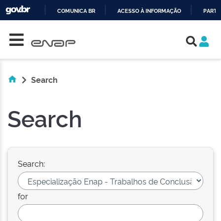
COMUNICA BR
ACESSO À INFORMAÇÃO
PARTI
Skip navigation
IR
PARA
O
CONTEÚDO
Search
Search
Search:
for