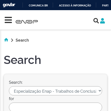
COMUNICA BR
ACESSO À INFORMAÇÃO
PARTI
Skip navigation
IR
PARA
O
CONTEÚDO
Search
Search
Search:
for