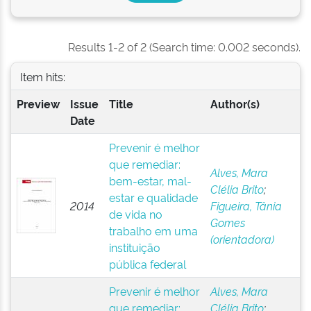
Results 1-2 of 2 (Search time: 0.002 seconds).
Item hits:
Preview
Issue
Title
Author(s)
Date
Prevenir é melhor
que remediar:
Alves, Mara
bem-estar, mal-
Clélia Brito
;
estar e qualidade
2014
Figueira, Tânia
de vida no
Gomes
trabalho em uma
(orientadora)
instituição
pública federal
Prevenir é melhor
Alves, Mara
que remediar:
Clélia Brito
;