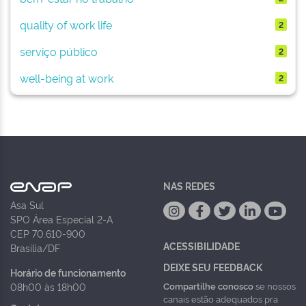
quality of work life
2
serviço público
2
well-being at work
2
NAS REDES
Asa Sul
SPO Área Especial 2-A
CEP 70.610-900
ACESSIBILIDADE
Brasília/DF
DEIXE SEU FEEDBACK
Horário de funcionamento
Compartilhe conosco
se nossos
08h00 às 18h00
canais estão adequados pra