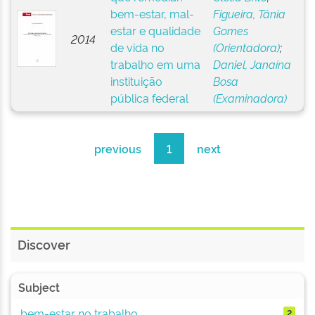
bem-estar, mal-
Figueira, Tânia
estar e qualidade
Gomes
2014
de vida no
(Orientadora)
;
trabalho em uma
Daniel, Janaína
instituição
Bosa
pública federal
(Examinadora)
previous
1
next
Discover
Subject
bem-estar no trabalho
2