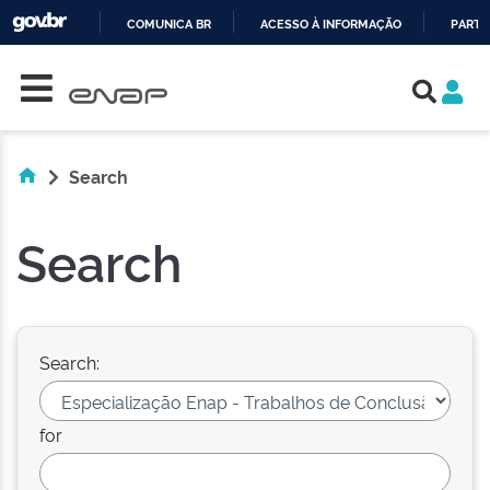
COMUNICA BR
ACESSO À INFORMAÇÃO
PARTI
Skip navigation
IR
PARA
O
CONTEÚDO
Search
Search
Search:
for