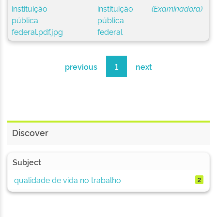
instituição
(Examinadora)
pública
federal
previous
1
next
Discover
Subject
qualidade de vida no trabalho
2