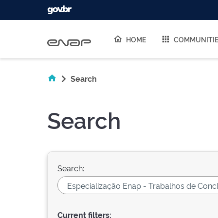
Skip navigation
HOME
COMMUNITI
Search
Search
Search:
Current filters: