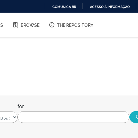
COMUNICA BR
ACESSO À INFORMAÇÃO
IR
PARA
ES
BROWSE
THE REPOSITORY
O
CONTEÚDO
for