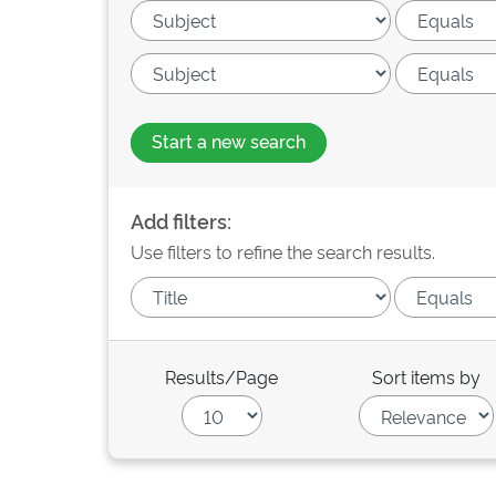
Start a new search
Add filters:
Use filters to refine the search results.
Results/Page
Sort items by