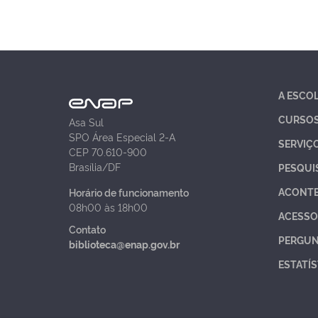
A ESCO
CURSO
Asa Sul
SPO Área Especial 2-A
SERVIÇ
CEP 70.610-900
Brasília/DF
PESQUI
ACONT
Horário de funcionamento
08h00 às 18h00
ACESSO
Contato
PERGUN
biblioteca@enap.gov.br
ESTATÍS