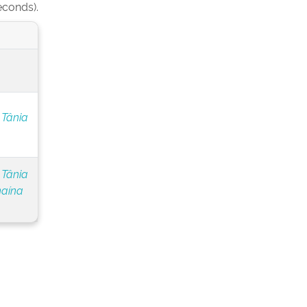
econds).
 Tânia
 Tânia
naína