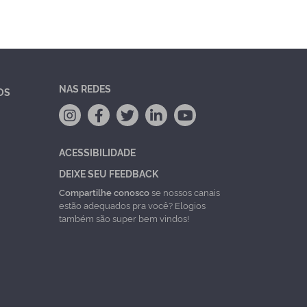
NAS REDES
OS
ACESSIBILIDADE
DEIXE SEU FEEDBACK
Compartilhe conosco
se nossos canais
estão adequados pra você? Elogios
também são super bem vindos!