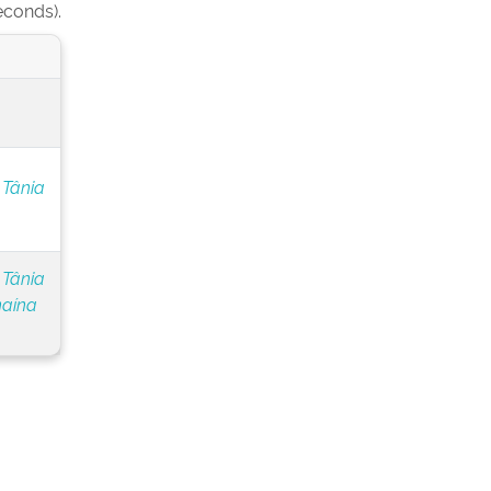
econds).
 Tânia
 Tânia
naína