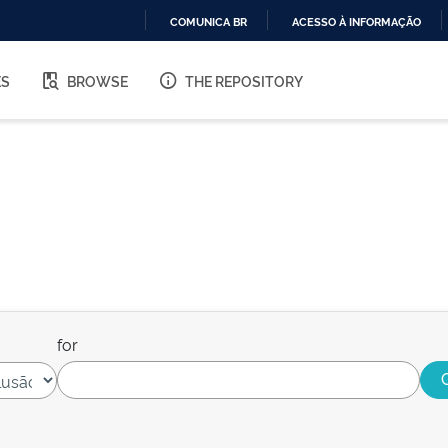
COMUNICA BR
ACESSO À INFORMAÇÃO
IR
PARA
ES
BROWSE
THE REPOSITORY
O
CONTEÚDO
for