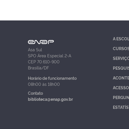
A ESCO
CURSO
Asa Sul
SPO Área Especial 2-A
SERVIÇ
CEP 70.610-900
Brasília/DF
PESQUI
ACONT
Horário de funcionamento
08h00 às 18h00
ACESSO
Contato
PERGUN
biblioteca@enap.gov.br
ESTATÍS