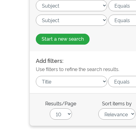
Start a new search
Add filters:
Use filters to refine the search results.
Results/Page
Sort items by