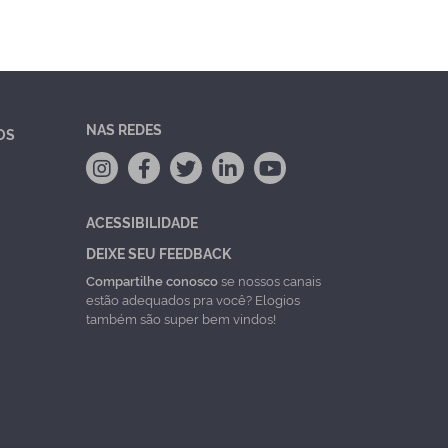
NAS REDES
OS
ACESSIBILIDADE
DEIXE SEU FEEDBACK
Compartilhe conosco
se nossos canais
estão adequados pra você? Elogios
também são super bem vindos!