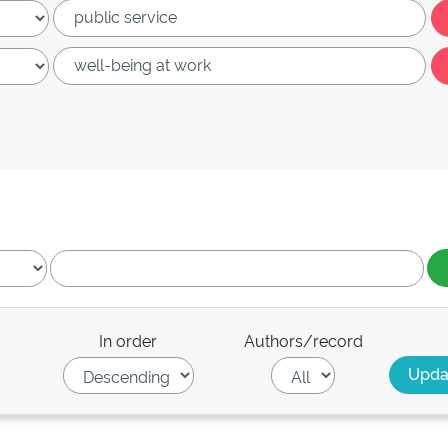
In order
Authors/record