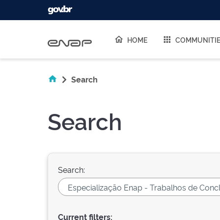
Skip navigation
HOME
COMMUNITI
Search
Search
Search:
Current filters: