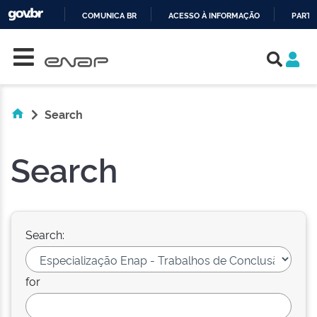
COMUNICA BR
ACESSO À INFORMAÇÃO
PARTI
Skip navigation
IR
PARA
O
CONTEÚDO
Search
Search
Search:
for