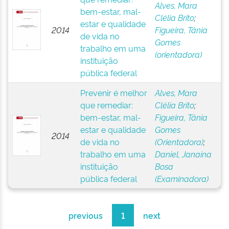
Alves, Mara
bem-estar, mal-
Clélia Brito
;
estar e qualidade
2014
Figueira, Tânia
de vida no
Gomes
trabalho em uma
(orientadora)
instituição
pública federal
Prevenir é melhor
Alves, Mara
que remediar:
Clélia Brito
;
bem-estar, mal-
Figueira, Tânia
estar e qualidade
Gomes
2014
de vida no
(Orientadora)
;
trabalho em uma
Daniel, Janaína
instituição
Bosa
pública federal
(Examinadora)
previous
1
next