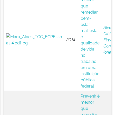
que
remediar:
bem-
estar,
Alves,
mal-estar
Clélia 
e
2014
Figuei
qualidade
Gome
de vida
(orien
no
trabalho
em uma
instituição
pública
federal
Prevenir é
melhor
que
remediar: