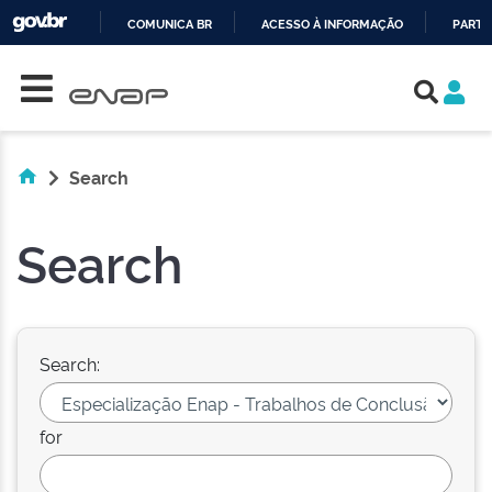
COMUNICA BR
ACESSO À INFORMAÇÃO
PARTI
Skip navigation
IR
PARA
O
CONTEÚDO
Search
Search
Search:
for