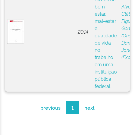
bem-
Alves,
estar,
Clélia 
mal-estar
Figuei
e
Gome
2014
qualidade
(Orien
de vida
Daniel
no
Janaí
trabalho
(Exam
em uma
instituição
pública
federal
previous
1
next