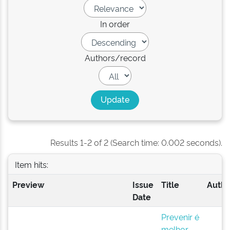
In order
Authors/record
Results 1-2 of 2 (Search time: 0.002 seconds).
Item hits:
Preview
Issue
Title
Autho
Date
Prevenir é
melhor