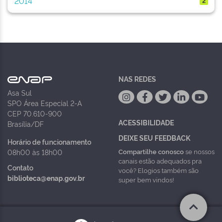
2014
2
NAS REDES
Asa Sul
SPO Área Especial 2-A
CEP 70.610-900
ACESSIBILIDADE
Brasília/DF
DEIXE SEU FEEDBACK
Horário de funcionamento
Compartilhe conosco
se nossos
08h00 às 18h00
canais estão adequados pra
Contato
você? Elogios também são
biblioteca@enap.gov.br
super bem vindos!