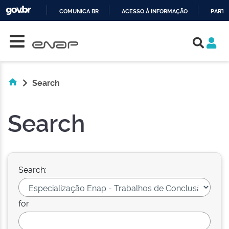
COMUNICA BR
ACESSO À INFORMAÇÃO
PARTI
Skip navigation
IR
PARA
O
CONTEÚDO
Search
Search
Search:
for