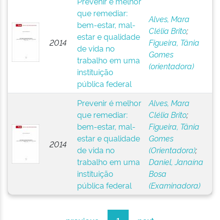
Prevenir é melhor
que remediar:
Alves, Mara
bem-estar, mal-
Clélia Brito
;
estar e qualidade
2014
Figueira, Tânia
de vida no
Gomes
trabalho em uma
(orientadora)
instituição
pública federal
Prevenir é melhor
Alves, Mara
que remediar:
Clélia Brito
;
bem-estar, mal-
Figueira, Tânia
estar e qualidade
Gomes
2014
de vida no
(Orientadora)
;
trabalho em uma
Daniel, Janaína
instituição
Bosa
pública federal
(Examinadora)