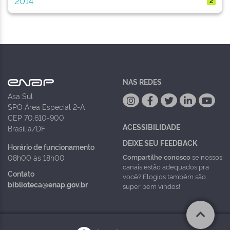
2014
2
NAS REDES
Asa Sul
SPO Área Especial 2-A
CEP 70.610-900
ACESSIBILIDADE
Brasília/DF
DEIXE SEU FEEDBACK
Horário de funcionamento
Compartilhe conosco
se nossos
08h00 às 18h00
canais estão adequados pra
Contato
você? Elogios também são
biblioteca@enap.gov.br
super bem vindos!