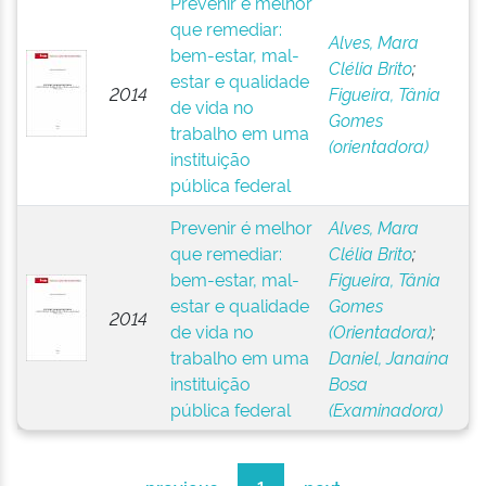
Prevenir é melhor
que remediar:
Alves, Mara
bem-estar, mal-
Clélia Brito
;
estar e qualidade
2014
Figueira, Tânia
de vida no
Gomes
trabalho em uma
(orientadora)
instituição
pública federal
Prevenir é melhor
Alves, Mara
que remediar:
Clélia Brito
;
bem-estar, mal-
Figueira, Tânia
estar e qualidade
Gomes
2014
de vida no
(Orientadora)
;
trabalho em uma
Daniel, Janaína
instituição
Bosa
pública federal
(Examinadora)