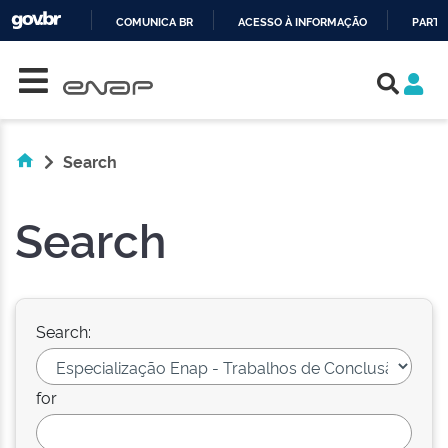
COMUNICA BR
ACESSO À INFORMAÇÃO
PARTI
Skip navigation
IR
PARA
O
CONTEÚDO
Search
Search
Search:
for