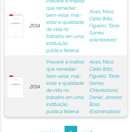
Prevenir é melhor
que remediar:
Alves, Mara
bem-estar, mal-
Clélia Brito
;
estar e qualidade
2014
Figueira, Tânia
de vida no
Gomes
trabalho em uma
(orientadora)
instituição
pública federal
Prevenir é melhor
Alves, Mara
que remediar:
Clélia Brito
;
bem-estar, mal-
Figueira, Tânia
estar e qualidade
Gomes
2014
de vida no
(Orientadora)
;
trabalho em uma
Daniel, Janaína
instituição
Bosa
pública federal
(Examinadora)