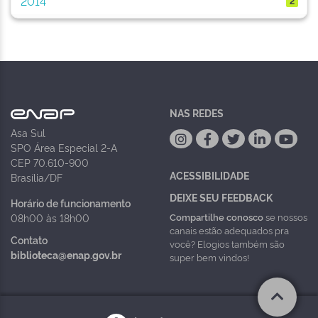
2014
2
NAS REDES
Asa Sul
SPO Área Especial 2-A
CEP 70.610-900
ACESSIBILIDADE
Brasília/DF
DEIXE SEU FEEDBACK
Horário de funcionamento
Compartilhe conosco
se nossos
08h00 às 18h00
canais estão adequados pra
Contato
você? Elogios também são
biblioteca@enap.gov.br
super bem vindos!