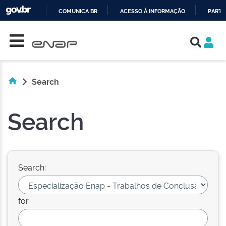
COMUNICA BR
ACESSO À INFORMAÇÃO
PARTI
Skip navigation
IR
PARA
O
CONTEÚDO
Search
Search
Search:
for