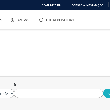
COMUNICA BR
ACESSO À INFORMAÇÃO
IR
PARA
ES
BROWSE
THE REPOSITORY
O
CONTEÚDO
for