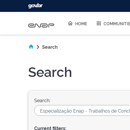
Skip navigation
HOME
COMMUNITI
Search
Search
Search:
Current filters: