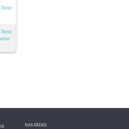
 Tânia
 Tânia
naína
NAS REDES
OS