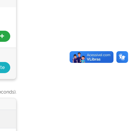
econds).