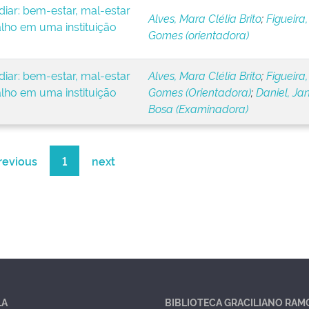
iar: bem-estar, mal-estar
Alves, Mara Clélia Brito
;
Figueira,
alho em uma instituição
Gomes (orientadora)
iar: bem-estar, mal-estar
Alves, Mara Clélia Brito
;
Figueira,
alho em uma instituição
Gomes (Orientadora)
;
Daniel, Ja
Bosa (Examinadora)
revious
1
next
LA
BIBLIOTECA GRACILIANO RAM