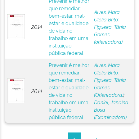
Prevenir é melhor
que remediar:
Alves, Mara
bem-estar, mal-
Clélia Brito
;
estar e qualidade
2014
Figueira, Tânia
de vida no
Gomes
trabalho em uma
(orientadora)
instituição
pública federal
Prevenir é melhor
Alves, Mara
que remediar:
Clélia Brito
;
bem-estar, mal-
Figueira, Tânia
estar e qualidade
Gomes
2014
de vida no
(Orientadora)
;
trabalho em uma
Daniel, Janaína
instituição
Bosa
pública federal
(Examinadora)