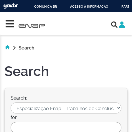
COMUNICA BR
ACESSO À INFORMAÇÃO
PARTI
Skip navigation
IR
PARA
O
CONTEÚDO
Search
Search
Search:
for