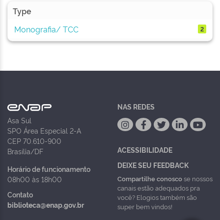
Type
Monografia/ TCC
2
NAS REDES
Asa Sul
SPO Área Especial 2-A
CEP 70.610-900
ACESSIBILIDADE
Brasília/DF
DEIXE SEU FEEDBACK
Horário de funcionamento
Compartilhe conosco
se nossos
08h00 às 18h00
canais estão adequados pra
Contato
você? Elogios também são
biblioteca@enap.gov.br
super bem vindos!