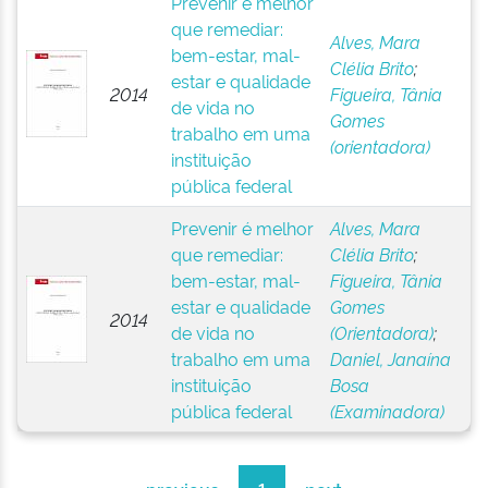
Prevenir é melhor
que remediar:
Alves, Mara
bem-estar, mal-
Clélia Brito
;
estar e qualidade
2014
Figueira, Tânia
de vida no
Gomes
trabalho em uma
(orientadora)
instituição
pública federal
Prevenir é melhor
Alves, Mara
que remediar:
Clélia Brito
;
bem-estar, mal-
Figueira, Tânia
estar e qualidade
Gomes
2014
de vida no
(Orientadora)
;
trabalho em uma
Daniel, Janaína
instituição
Bosa
pública federal
(Examinadora)