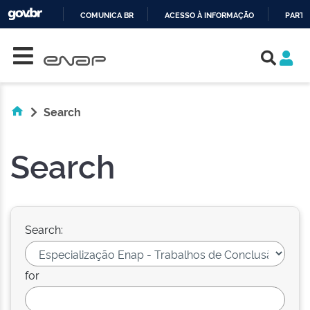
COMUNICA BR
ACESSO À INFORMAÇÃO
PARTI
Skip navigation
IR
PARA
O
CONTEÚDO
Search
Search
Search:
for