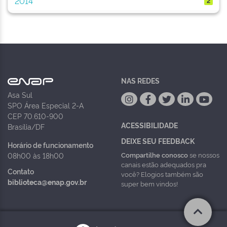
2014
2
NAS REDES
Asa Sul
SPO Área Especial 2-A
CEP 70.610-900
ACESSIBILIDADE
Brasília/DF
DEIXE SEU FEEDBACK
Horário de funcionamento
Compartilhe conosco
se nossos
08h00 às 18h00
canais estão adequados pra
Contato
você? Elogios também são
biblioteca@enap.gov.br
super bem vindos!