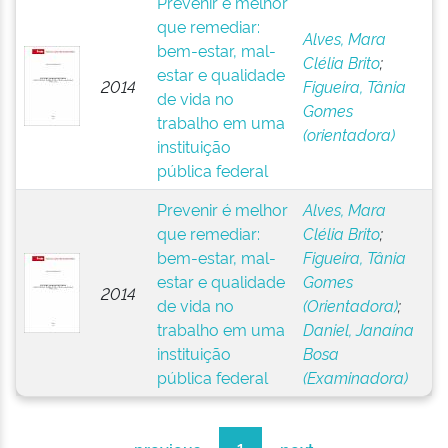
Prevenir é melhor
que remediar:
Alves, Mara
bem-estar, mal-
Clélia Brito
;
estar e qualidade
2014
Figueira, Tânia
de vida no
Gomes
trabalho em uma
(orientadora)
instituição
pública federal
Prevenir é melhor
Alves, Mara
que remediar:
Clélia Brito
;
bem-estar, mal-
Figueira, Tânia
estar e qualidade
Gomes
2014
de vida no
(Orientadora)
;
trabalho em uma
Daniel, Janaína
instituição
Bosa
pública federal
(Examinadora)