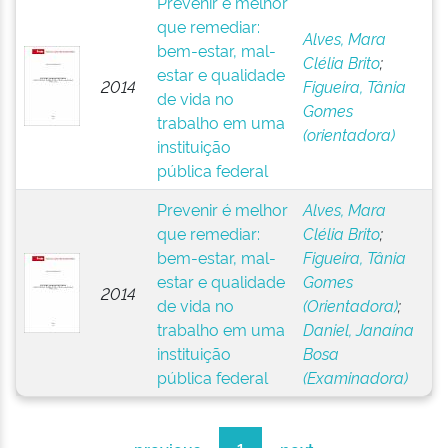
Prevenir é melhor
que remediar:
Alves, Mara
bem-estar, mal-
Clélia Brito
;
estar e qualidade
2014
Figueira, Tânia
de vida no
Gomes
trabalho em uma
(orientadora)
instituição
pública federal
Prevenir é melhor
Alves, Mara
que remediar:
Clélia Brito
;
bem-estar, mal-
Figueira, Tânia
estar e qualidade
Gomes
2014
de vida no
(Orientadora)
;
trabalho em uma
Daniel, Janaína
instituição
Bosa
pública federal
(Examinadora)