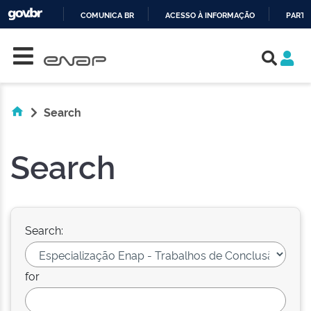
COMUNICA BR
ACESSO À INFORMAÇÃO
PARTI
Skip navigation
IR
PARA
O
CONTEÚDO
Search
Search
Search:
for