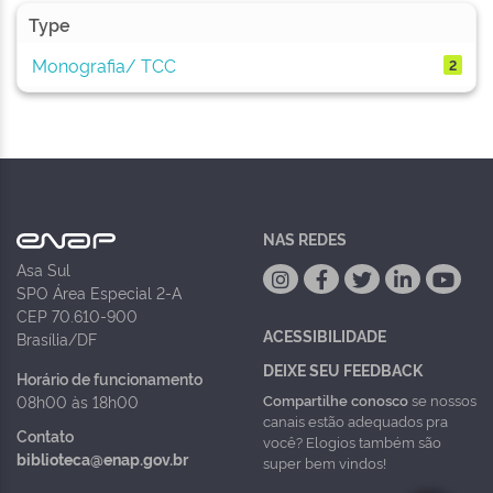
Type
Monografia/ TCC
2
NAS REDES
Asa Sul
SPO Área Especial 2-A
CEP 70.610-900
ACESSIBILIDADE
Brasília/DF
DEIXE SEU FEEDBACK
Horário de funcionamento
Compartilhe conosco
se nossos
08h00 às 18h00
canais estão adequados pra
Contato
você? Elogios também são
biblioteca@enap.gov.br
super bem vindos!