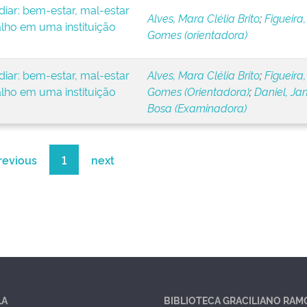
iar: bem-estar, mal-estar
Alves, Mara Clélia Brito
;
Figueira,
alho em uma instituição
Gomes (orientadora)
iar: bem-estar, mal-estar
Alves, Mara Clélia Brito
;
Figueira,
alho em uma instituição
Gomes (Orientadora)
;
Daniel, Ja
Bosa (Examinadora)
revious
1
next
LA
BIBLIOTECA GRACILIANO RAM