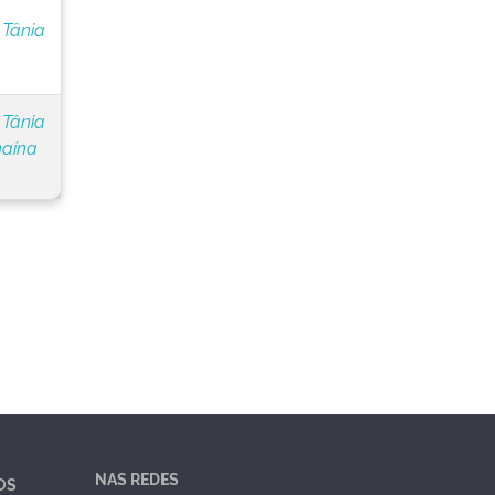
 Tânia
 Tânia
naína
NAS REDES
OS