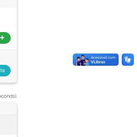
econds).