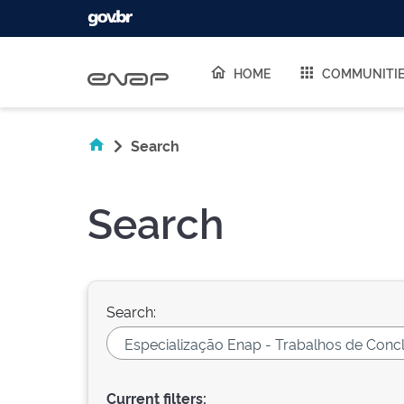
Skip navigation
HOME
COMMUNITI
Search
Search
Search:
Current filters: