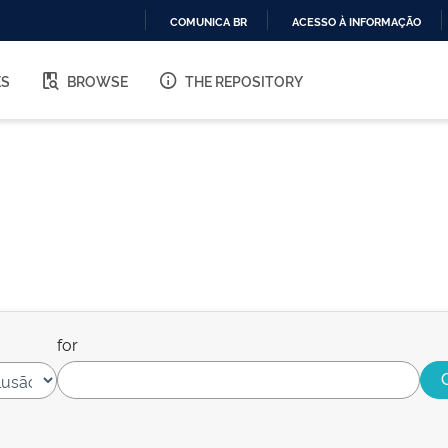
COMUNICA BR
ACESSO À INFORMAÇÃO
IR
PARA
ES
BROWSE
THE REPOSITORY
O
CONTEÚDO
for