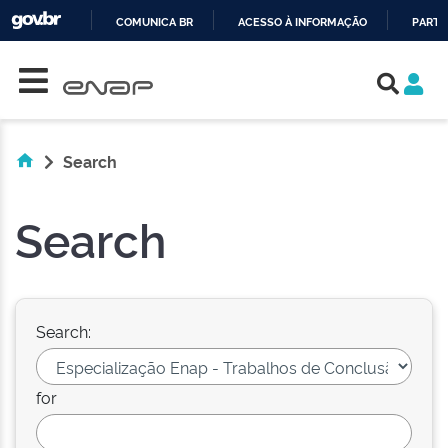
COMUNICA BR
ACESSO À INFORMAÇÃO
PARTI
Skip navigation
IR
PARA
O
CONTEÚDO
Search
Search
Search:
for