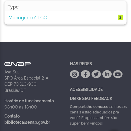
Type
Monografia/ TCC
2
NAS REDES
Asa Sul
SPO Área Especial 2-A
CEP 70.610-900
ACESSIBILIDADE
Brasília/DF
DEIXE SEU FEEDBACK
Horário de funcionamento
Compartilhe conosco
se nossos
08h00 às 18h00
canais estão adequados pra
Contato
você? Elogios também são
biblioteca@enap.gov.br
super bem vindos!