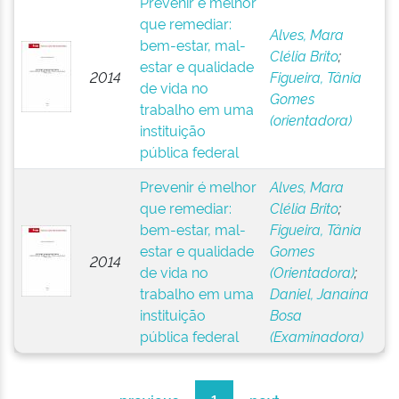
Prevenir é melhor
que remediar:
Alves, Mara
bem-estar, mal-
Clélia Brito
;
estar e qualidade
2014
Figueira, Tânia
de vida no
Gomes
trabalho em uma
(orientadora)
instituição
pública federal
Prevenir é melhor
Alves, Mara
que remediar:
Clélia Brito
;
bem-estar, mal-
Figueira, Tânia
estar e qualidade
Gomes
2014
de vida no
(Orientadora)
;
trabalho em uma
Daniel, Janaína
instituição
Bosa
pública federal
(Examinadora)