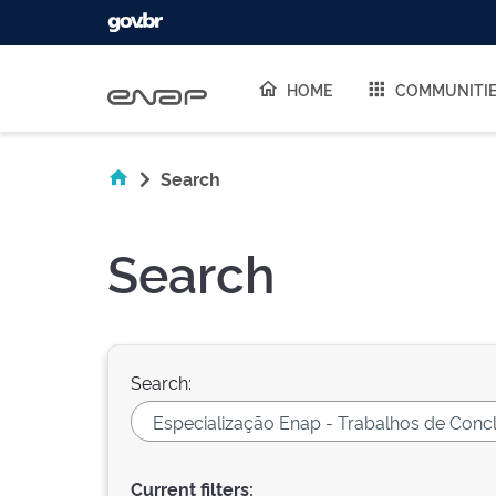
Skip navigation
HOME
COMMUNITI
Search
Search
Search:
Current filters: