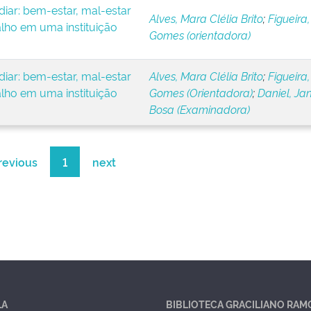
iar: bem-estar, mal-estar
Alves, Mara Clélia Brito
;
Figueira,
alho em uma instituição
Gomes (orientadora)
iar: bem-estar, mal-estar
Alves, Mara Clélia Brito
;
Figueira,
alho em uma instituição
Gomes (Orientadora)
;
Daniel, Ja
Bosa (Examinadora)
revious
1
next
LA
BIBLIOTECA GRACILIANO RAM