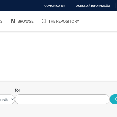
COMUNICA BR
ACESSO À INFORMAÇÃO
IR
PARA
ES
BROWSE
THE REPOSITORY
O
CONTEÚDO
for