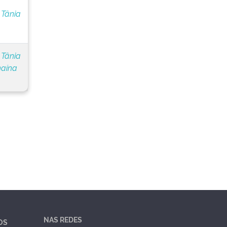
 Tânia
 Tânia
naína
NAS REDES
OS