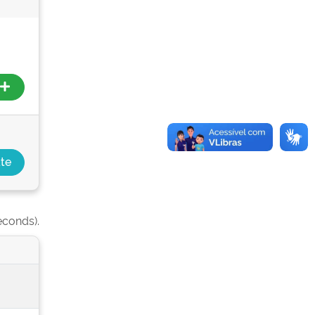
econds).