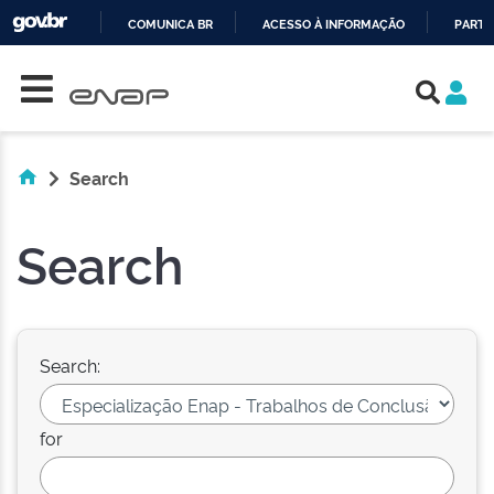
COMUNICA BR
ACESSO À INFORMAÇÃO
PARTI
Skip navigation
IR
PARA
O
CONTEÚDO
Search
Search
Search:
for