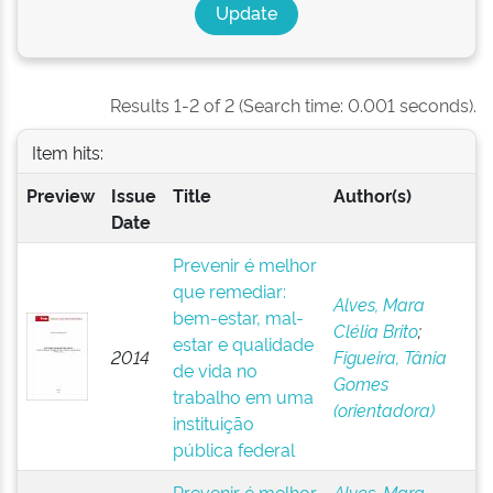
Results 1-2 of 2 (Search time: 0.001 seconds).
Item hits:
Preview
Issue
Title
Author(s)
Date
Prevenir é melhor
que remediar:
Alves, Mara
bem-estar, mal-
Clélia Brito
;
estar e qualidade
2014
Figueira, Tânia
de vida no
Gomes
trabalho em uma
(orientadora)
instituição
pública federal
Prevenir é melhor
Alves, Mara