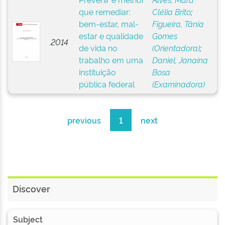
que remediar:
Clélia Brito
;
bem-estar, mal-
Figueira, Tânia
estar e qualidade
Gomes
2014
de vida no
(Orientadora)
;
trabalho em uma
Daniel, Janaína
instituição
Bosa
pública federal
(Examinadora)
previous
1
next
Discover
Subject