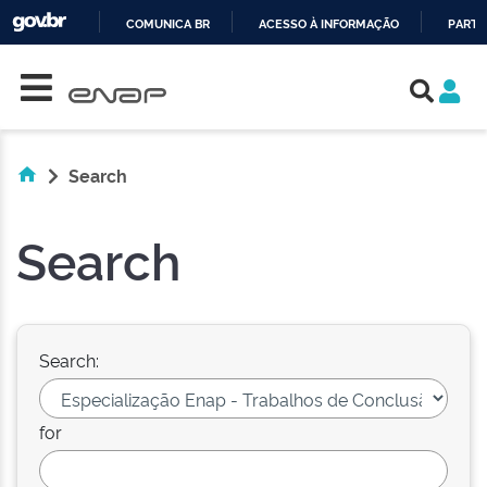
COMUNICA BR
ACESSO À INFORMAÇÃO
PARTI
Skip navigation
IR
PARA
O
CONTEÚDO
Search
Search
Search:
for