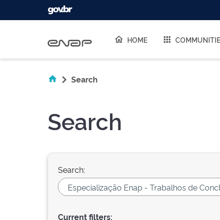
Skip navigation
HOME
COMMUNITI
Search
Search
Search:
Current filters: