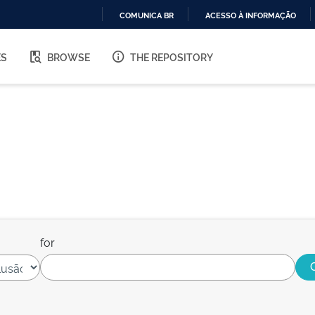
COMUNICA BR
ACESSO À INFORMAÇÃO
IR
PARA
ES
BROWSE
THE REPOSITORY
O
CONTEÚDO
for