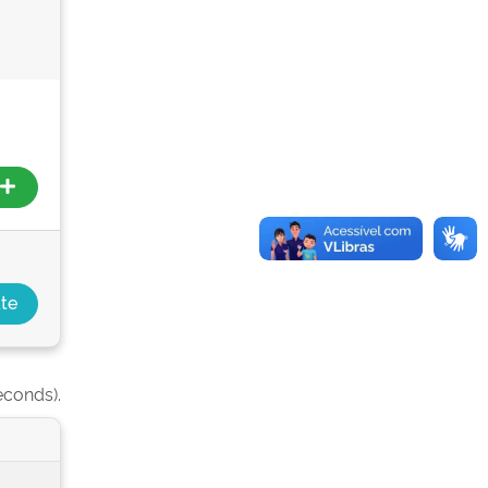
econds).