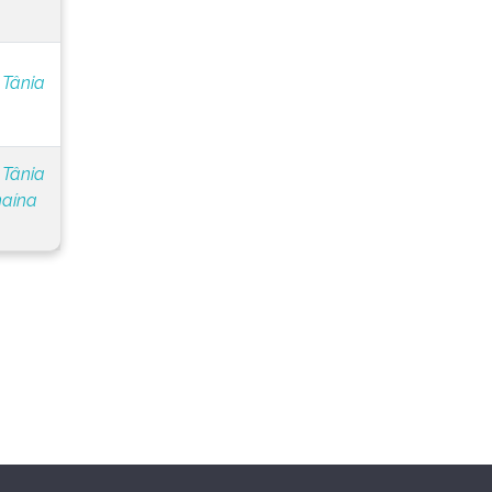
 Tânia
 Tânia
naína