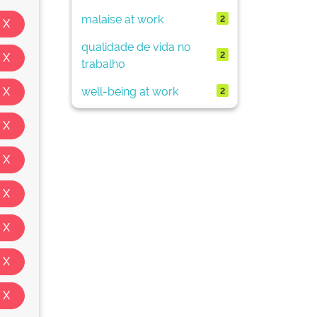
malaise at work
2
qualidade de vida no
2
trabalho
well-being at work
2