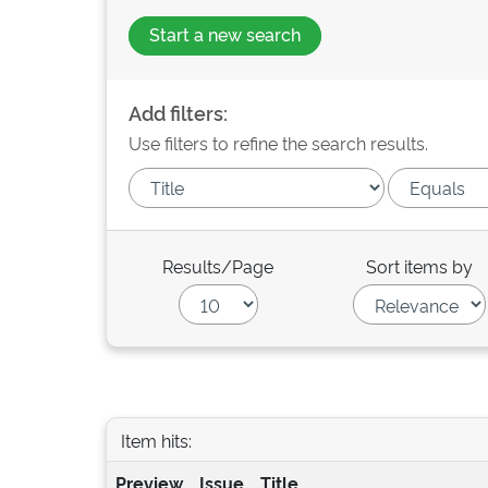
Start a new search
Add filters:
Use filters to refine the search results.
Results/Page
Sort items by
Item hits:
Preview
Issue
Title