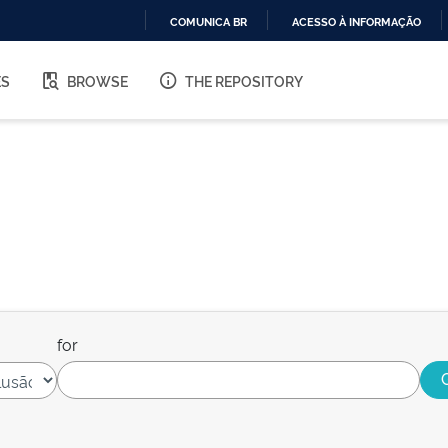
COMUNICA BR
ACESSO À INFORMAÇÃO
IR
PARA
ES
BROWSE
THE REPOSITORY
O
CONTEÚDO
for