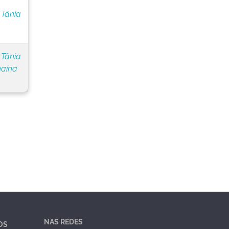
 Tânia
 Tânia
naína
NAS REDES
OS