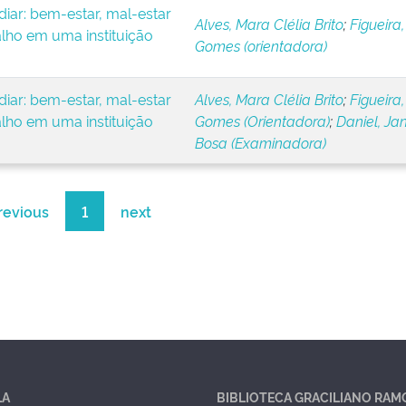
iar: bem-estar, mal-estar
Alves, Mara Clélia Brito
;
Figueira,
alho em uma instituição
Gomes (orientadora)
iar: bem-estar, mal-estar
Alves, Mara Clélia Brito
;
Figueira,
alho em uma instituição
Gomes (Orientadora)
;
Daniel, Ja
Bosa (Examinadora)
revious
1
next
LA
BIBLIOTECA GRACILIANO RAM