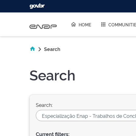
Skip navigation
HOME
COMMUNITI
Search
Search
Search:
Current filters: