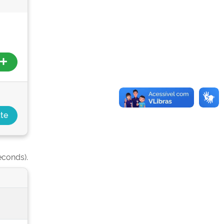
econds).