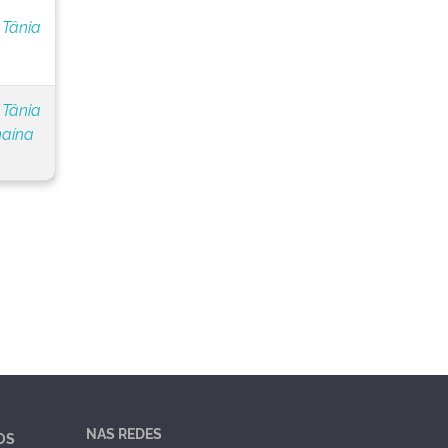
 Tânia
 Tânia
naína
NAS REDES
OS