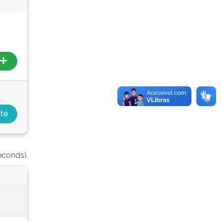
econds).