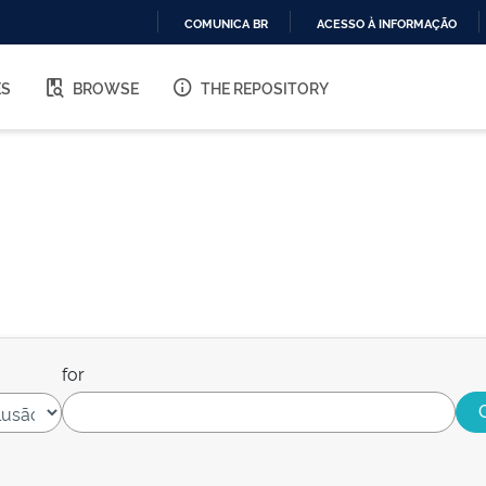
COMUNICA BR
ACESSO À INFORMAÇÃO
IR
PARA
ES
BROWSE
THE REPOSITORY
O
CONTEÚDO
for