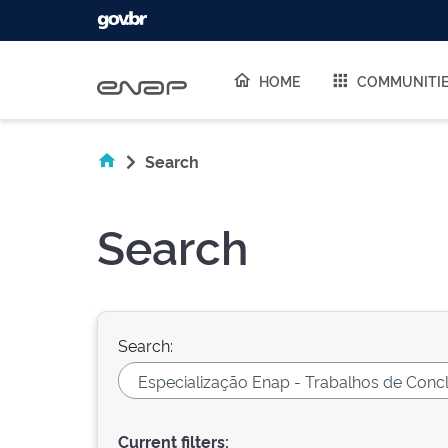
Skip navigation
HOME
COMMUNITI
Search
Search
Search:
Current filters: