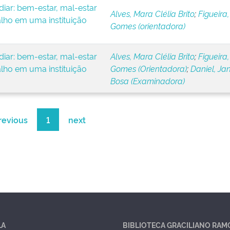
iar: bem-estar, mal-estar
Alves, Mara Clélia Brito
;
Figueira,
alho em uma instituição
Gomes (orientadora)
iar: bem-estar, mal-estar
Alves, Mara Clélia Brito
;
Figueira,
alho em uma instituição
Gomes (Orientadora)
;
Daniel, Ja
Bosa (Examinadora)
revious
1
next
LA
BIBLIOTECA GRACILIANO RAM