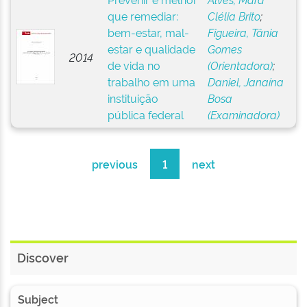
que remediar:
Clélia Brito
;
bem-estar, mal-
Figueira, Tânia
estar e qualidade
Gomes
2014
de vida no
(Orientadora)
;
trabalho em uma
Daniel, Janaína
instituição
Bosa
pública federal
(Examinadora)
previous
1
next
Discover
Subject