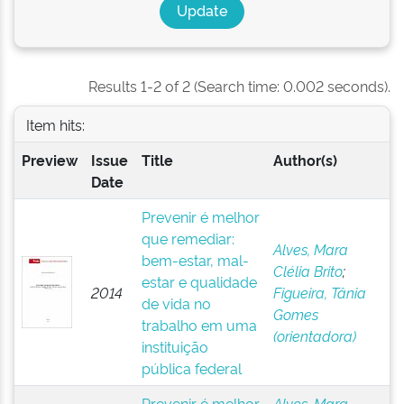
Results 1-2 of 2 (Search time: 0.002 seconds).
Item hits:
Preview
Issue
Title
Author(s)
Date
Prevenir é melhor
que remediar:
Alves, Mara
bem-estar, mal-
Clélia Brito
;
estar e qualidade
2014
Figueira, Tânia
de vida no
Gomes
trabalho em uma
(orientadora)
instituição
pública federal
Prevenir é melhor
Alves, Mara