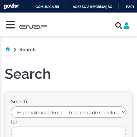
COMUNICA BR
ACESSO À INFORMAÇÃO
PARTI
Skip navigation
IR
PARA
O
CONTEÚDO
Search
Search
Search:
for