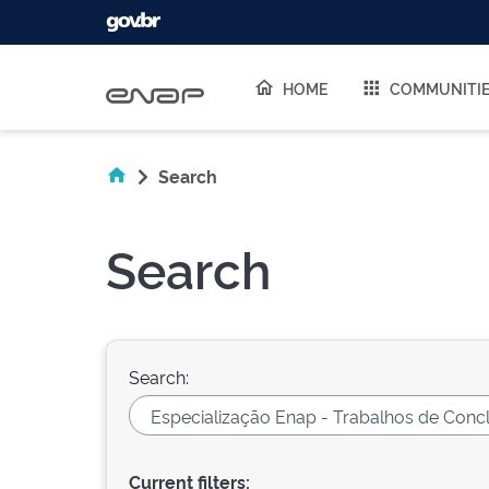
Skip navigation
HOME
COMMUNITI
Search
Search
Search:
Current filters: