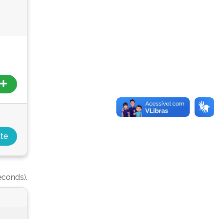
econds).