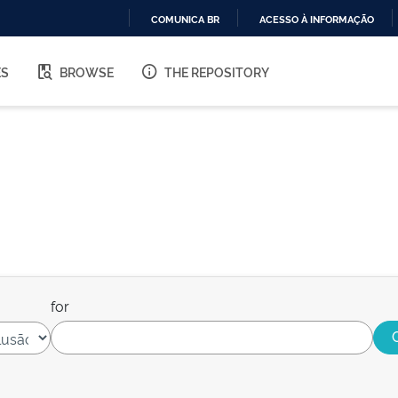
COMUNICA BR
ACESSO À INFORMAÇÃO
IR
PARA
ES
BROWSE
THE REPOSITORY
O
CONTEÚDO
for