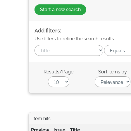
Start a new search
Add filters:
Use filters to refine the search results.
Results/Page
Sort items by
Item hits:
Preview
Issue
Title