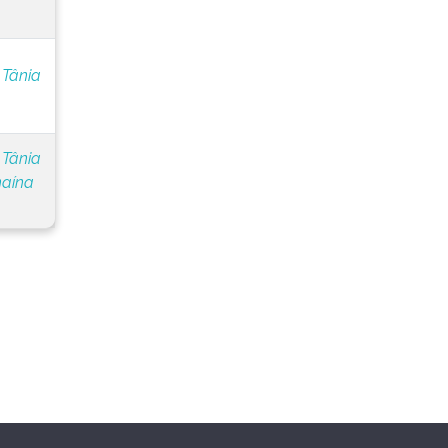
 Tânia
 Tânia
naína