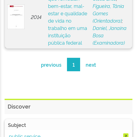
bem-estar, mal-
Figueira, Tânia
estar e qualidade
Gomes
2014
de vida no
(Orientadora)
;
trabalho em uma
Daniel, Janaína
instituição
Bosa
pública federal
(Examinadora)
previous
1
next
Discover
Subject
public service
2