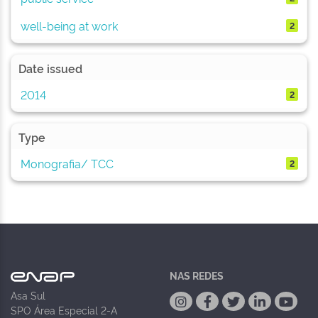
well-being at work
2
Date issued
2014
2
Type
Monografia/ TCC
2
NAS REDES
Asa Sul
SPO Área Especial 2-A