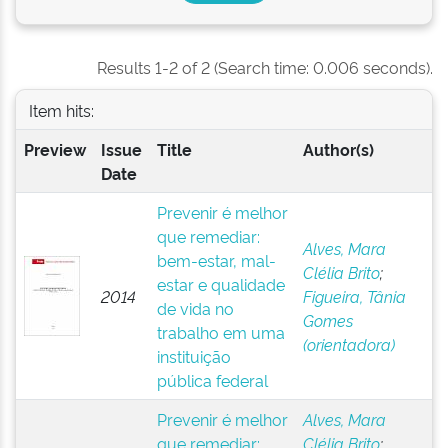
Results 1-2 of 2 (Search time: 0.006 seconds).
Item hits:
Preview
Issue
Title
Author(s)
Date
Prevenir é melhor
que remediar:
Alves, Mara
bem-estar, mal-
Clélia Brito
;
estar e qualidade
2014
Figueira, Tânia
de vida no
Gomes
trabalho em uma
(orientadora)
instituição
pública federal
Prevenir é melhor
Alves, Mara
que remediar:
Clélia Brito
;