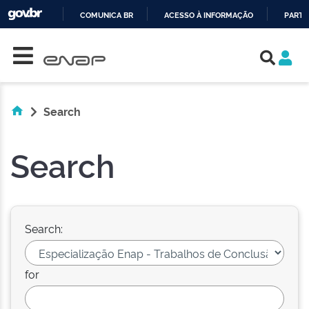
COMUNICA BR
ACESSO À INFORMAÇÃO
PARTI
Skip navigation
IR
PARA
O
CONTEÚDO
Search
Search
Search:
for