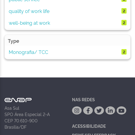
quality of work life
2
well-being at work
2
Type
Monografia/ TCC
2
NAS REDES
Asa Sul
SPO Área Especial 2-A
CEP 70.610-900
ACESSIBILIDADE
Brasília/DF