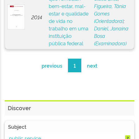
bem-estar, mal-
Figueira, Tânia
estar e qualidade
Gomes
2014
de vida no
(Orientadora)
;
trabalho em uma
Daniel, Janaína
instituição
Bosa
pública federal
(Examinadora)
previous
1
next
Discover
Subject
public service
2