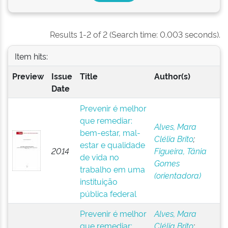
Results 1-2 of 2 (Search time: 0.003 seconds).
Item hits:
Preview
Issue
Title
Author(s)
Date
Prevenir é melhor
que remediar:
Alves, Mara
bem-estar, mal-
Clélia Brito
;
estar e qualidade
2014
Figueira, Tânia
de vida no
Gomes
trabalho em uma
(orientadora)
instituição
pública federal
Prevenir é melhor
Alves, Mara
que remediar:
Clélia Brito
;