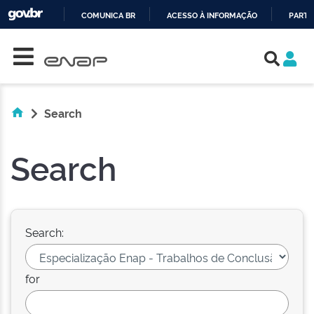
COMUNICA BR
ACESSO À INFORMAÇÃO
PARTI
Skip navigation
IR
PARA
O
CONTEÚDO
Search
Search
Search:
for