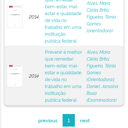
Alves, Mara
bem-estar, mal-
Clélia Brito
;
estar e qualidade
2014
Figueira, Tânia
de vida no
Gomes
trabalho em uma
(orientadora)
instituição
pública federal
Prevenir é melhor
Alves, Mara
que remediar:
Clélia Brito
;
bem-estar, mal-
Figueira, Tânia
estar e qualidade
Gomes
2014
de vida no
(Orientadora)
;
trabalho em uma
Daniel, Janaína
instituição
Bosa
pública federal
(Examinadora)
previous
1
next