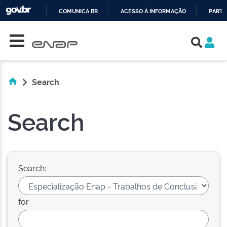
COMUNICA BR
ACESSO À INFORMAÇÃO
PARTI
Skip navigation
IR
PARA
O
CONTEÚDO
Search
Search
Search:
for