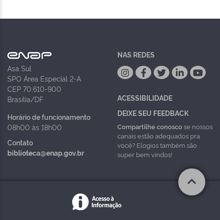
NAS REDES
Asa Sul
SPO Área Especial 2-A
CEP 70.610-900
ACESSIBILIDADE
Brasília/DF
DEIXE SEU FEEDBACK
Horário de funcionamento
Compartilhe conosco
se nossos
08h00 às 18h00
canais estão adequados pra
Contato
você? Elogios também são
biblioteca@enap.gov.br
super bem vindos!