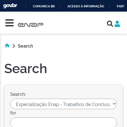
COMUNICA BR
ACESSO À INFORMAÇÃO
PARTI
Skip navigation
IR
PARA
O
CONTEÚDO
Search
Search
Search:
for