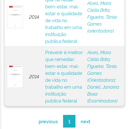
Alves, Mara
bem-estar, mal-
Clélia Brito
;
estar e qualidade
2014
Figueira, Tânia
de vida no
Gomes
trabalho em uma
(orientadora)
instituição
pública federal
Prevenir é melhor
Alves, Mara
que remediar:
Clélia Brito
;
bem-estar, mal-
Figueira, Tânia
estar e qualidade
Gomes
2014
de vida no
(Orientadora)
;
trabalho em uma
Daniel, Janaína
instituição
Bosa
pública federal
(Examinadora)
previous
1
next