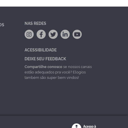
NAS REDES
OS
ACESSIBILIDADE
DEIXE SEU FEEDBACK
Compartilhe conosco
se nossos canais
estão adequados pra você? Elogios
também são super bem vindos!