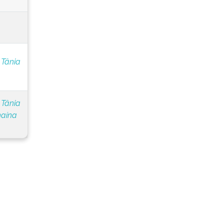
 Tânia
 Tânia
naína