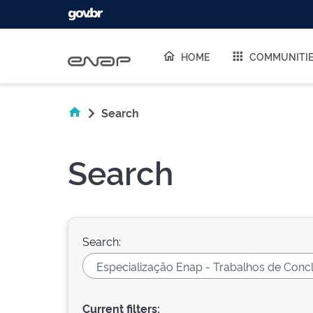
Skip navigation
HOME
COMMUNITI
Search
Search
Search:
Current filters: