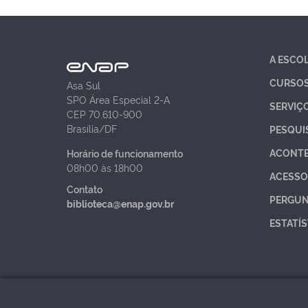
A ESCO
CURSO
Asa Sul
SPO Área Especial 2-A
SERVIÇ
CEP 70.610-900
Brasília/DF
PESQUI
ACONT
Horário de funcionamento
08h00 às 18h00
ACESSO
Contato
PERGUN
biblioteca@enap.gov.br
ESTATÍS