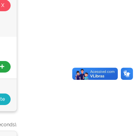
econds).