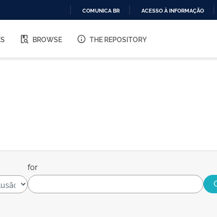
COMUNICA BR
ACESSO À INFORMAÇÃO
IR
PARA
ES
BROWSE
THE REPOSITORY
O
CONTEÚDO
for