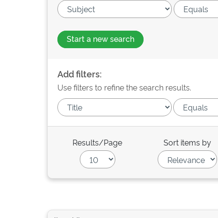
Start a new search
Add filters:
Use filters to refine the search results.
Results/Page
Sort items by