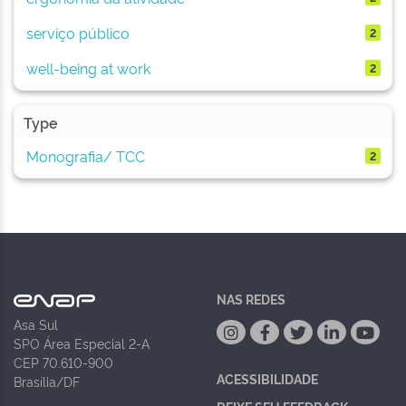
serviço público
2
well-being at work
2
Type
Monografia/ TCC
2
NAS REDES
Asa Sul
SPO Área Especial 2-A
CEP 70.610-900
ACESSIBILIDADE
Brasília/DF