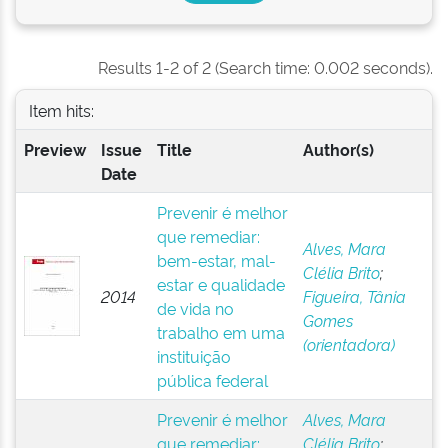
Results 1-2 of 2 (Search time: 0.002 seconds).
Item hits:
Preview
Issue
Title
Author(s)
Date
Prevenir é melhor
que remediar:
Alves, Mara
bem-estar, mal-
Clélia Brito
;
estar e qualidade
2014
Figueira, Tânia
de vida no
Gomes
trabalho em uma
(orientadora)
instituição
pública federal
Prevenir é melhor
Alves, Mara
que remediar:
Clélia Brito
;