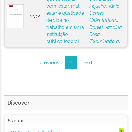
bem-estar, mal-
Figueira, Tânia
estar e qualidade
Gomes
2014
de vida no
(Orientadora)
;
trabalho em uma
Daniel, Janaína
instituição
Bosa
pública federal
(Examinadora)
previous
1
next
Discover
Subject
ergonomia da atividade
2