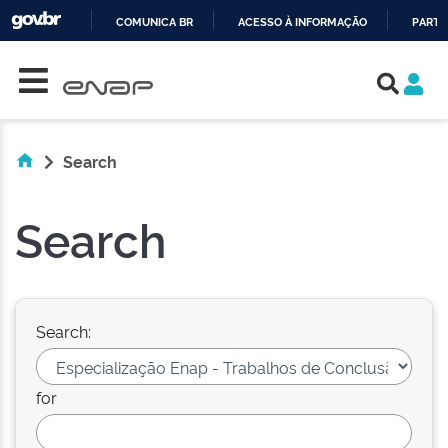
COMUNICA BR
ACESSO À INFORMAÇÃO
PARTI
Skip navigation
IR
PARA
O
CONTEÚDO
Search
Search
Search:
for