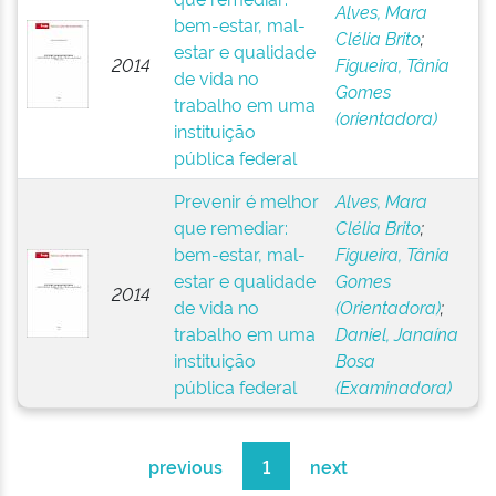
Alves, Mara
bem-estar, mal-
Clélia Brito
;
estar e qualidade
2014
Figueira, Tânia
de vida no
Gomes
trabalho em uma
(orientadora)
instituição
pública federal
Prevenir é melhor
Alves, Mara
que remediar:
Clélia Brito
;
bem-estar, mal-
Figueira, Tânia
estar e qualidade
Gomes
2014
de vida no
(Orientadora)
;
trabalho em uma
Daniel, Janaína
instituição
Bosa
pública federal
(Examinadora)
previous
1
next