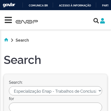
COMUNICA BR
ACESSO À INFORMAÇÃO
PARTI
Skip navigation
IR
PARA
O
CONTEÚDO
Search
Search
Search:
for