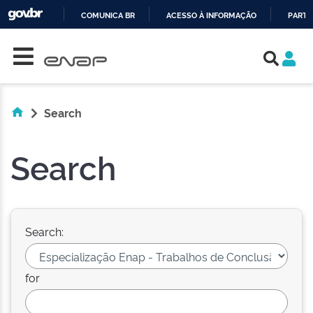
COMUNICA BR
ACESSO À INFORMAÇÃO
PARTI
Skip navigation
IR
PARA
O
CONTEÚDO
Search
Search
Search:
for