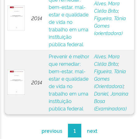
Alves, Mara
bem-estar, mal-
Clélia Brito
;
estar e qualidade
2014
Figueira, Tânia
de vida no
Gomes
trabalho em uma
(orientadora)
instituição
pública federal
Prevenir é melhor
Alves, Mara
que remediar:
Clélia Brito
;
bem-estar, mal-
Figueira, Tânia
estar e qualidade
Gomes
2014
de vida no
(Orientadora)
;
trabalho em uma
Daniel, Janaína
instituição
Bosa
pública federal
(Examinadora)
previous
1
next