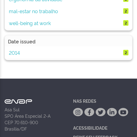
mal-estar no trabalho
2
well-being at work
2
Date issued
2014
2
NAS REDES
Asa Sul
SPO Área Especial 2-A
CEP 70.610-900
ACESSIBILIDADE
Brasília/DF