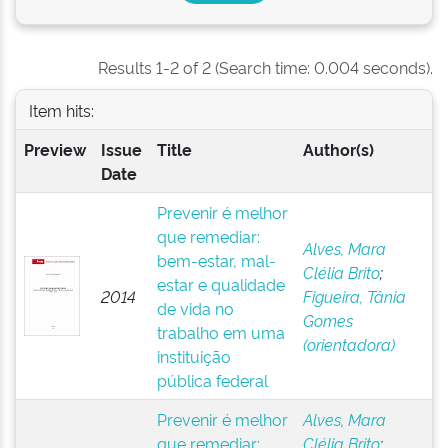
Results 1-2 of 2 (Search time: 0.004 seconds).
Item hits:
Preview
Issue
Title
Author(s)
Date
Prevenir é melhor
que remediar:
Alves, Mara
bem-estar, mal-
Clélia Brito
;
estar e qualidade
2014
Figueira, Tânia
de vida no
Gomes
trabalho em uma
(orientadora)
instituição
pública federal
Prevenir é melhor
Alves, Mara
que remediar:
Clélia Brito
;