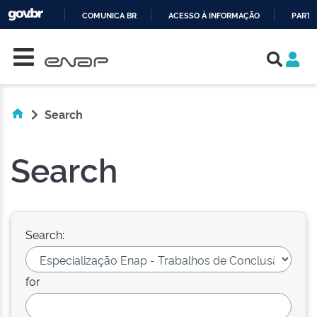
COMUNICA BR
ACESSO À INFORMAÇÃO
PARTI
Skip navigation
IR
PARA
O
CONTEÚDO
Search
Search
Search:
for