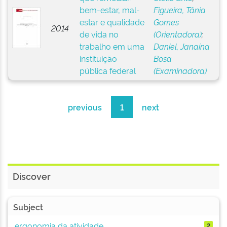
bem-estar, mal-
Figueira, Tânia
estar e qualidade
Gomes
2014
de vida no
(Orientadora)
;
trabalho em uma
Daniel, Janaína
instituição
Bosa
pública federal
(Examinadora)
previous
1
next
Discover
Subject
ergonomia da atividade
2