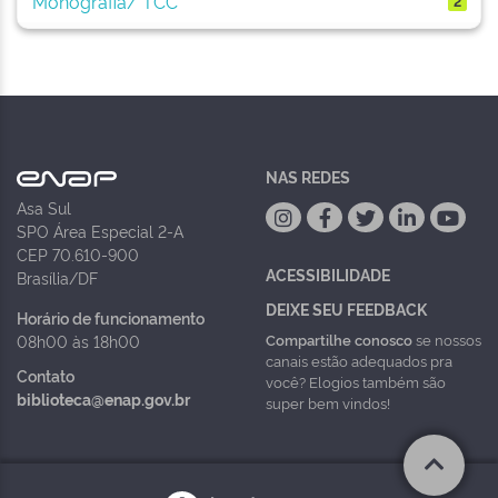
Monografia/ TCC
2
NAS REDES
Asa Sul
SPO Área Especial 2-A
CEP 70.610-900
ACESSIBILIDADE
Brasília/DF
DEIXE SEU FEEDBACK
Horário de funcionamento
Compartilhe conosco
se nossos
08h00 às 18h00
canais estão adequados pra
Contato
você? Elogios também são
biblioteca@enap.gov.br
super bem vindos!