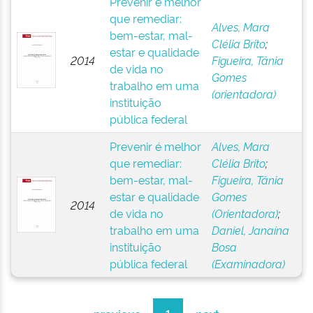
Prevenir é melhor
que remediar:
Alves, Mara
bem-estar, mal-
Clélia Brito
;
estar e qualidade
2014
Figueira, Tânia
de vida no
Gomes
trabalho em uma
(orientadora)
instituição
pública federal
Prevenir é melhor
Alves, Mara
que remediar:
Clélia Brito
;
bem-estar, mal-
Figueira, Tânia
estar e qualidade
Gomes
2014
de vida no
(Orientadora)
;
trabalho em uma
Daniel, Janaína
instituição
Bosa
pública federal
(Examinadora)