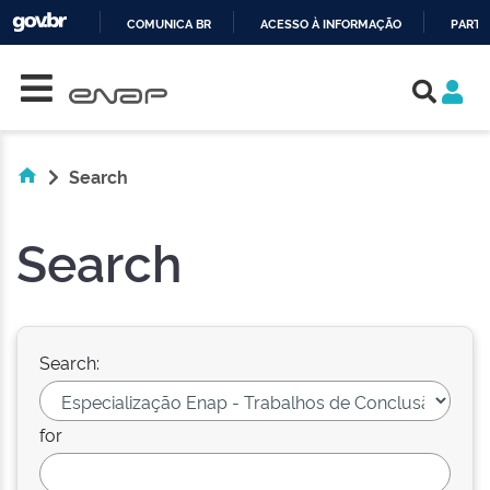
COMUNICA BR
ACESSO À INFORMAÇÃO
PARTI
Skip navigation
IR
PARA
O
CONTEÚDO
Search
Search
Search:
for