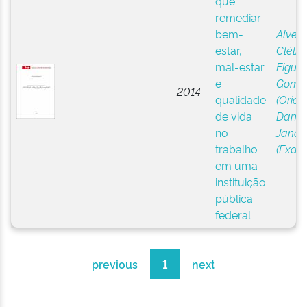
que
remediar:
bem-
Alves,
estar,
Clélia 
mal-estar
Figuei
e
Gome
2014
qualidade
(Orien
de vida
Daniel
no
Janaí
trabalho
(Exam
em uma
instituição
pública
federal
previous
1
next