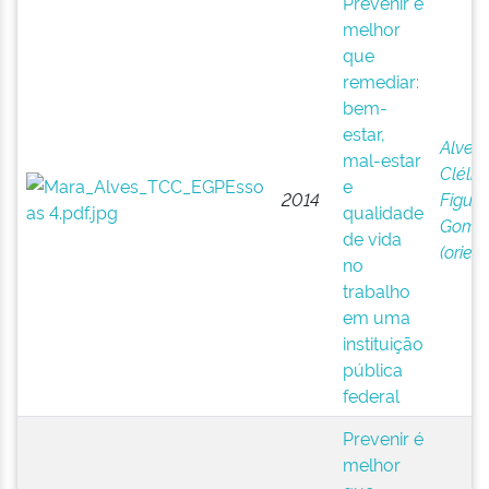
Prevenir é
melhor
que
remediar:
bem-
estar,
Alves,
mal-estar
Clélia 
e
2014
Figuei
qualidade
Gome
de vida
(orien
no
trabalho
em uma
instituição
pública
federal
Prevenir é
melhor