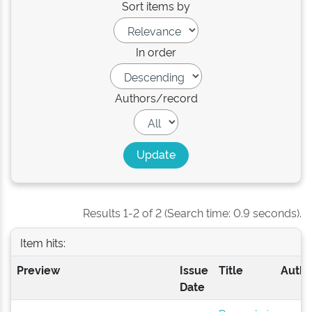
Sort items by
In order
Authors/record
Results 1-2 of 2 (Search time: 0.9 seconds).
Item hits:
Preview
Issue
Title
Autho
Date