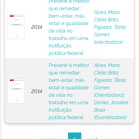
Prevenir é melhor
que remediar:
Alves, Mara
bem-estar, mal-
Clélia Brito
;
estar e qualidade
2014
Figueira, Tânia
de vida no
Gomes
trabalho em uma
(orientadora)
instituição
pública federal
Prevenir é melhor
Alves, Mara
que remediar:
Clélia Brito
;
bem-estar, mal-
Figueira, Tânia
estar e qualidade
Gomes
2014
de vida no
(Orientadora)
;
trabalho em uma
Daniel, Janaína
instituição
Bosa
pública federal
(Examinadora)