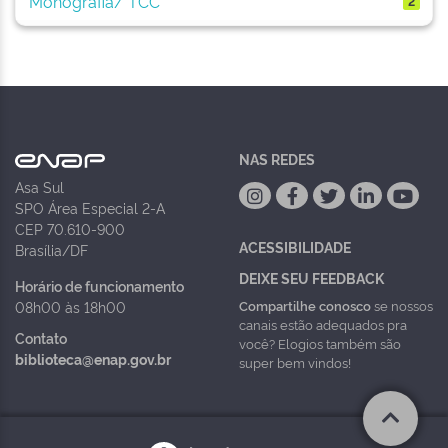
Monografia/ TCC
2
NAS REDES
Asa Sul
SPO Área Especial 2-A
CEP 70.610-900
ACESSIBILIDADE
Brasília/DF
DEIXE SEU FEEDBACK
Horário de funcionamento
Compartilhe conosco
se nossos
08h00 às 18h00
canais estão adequados pra
Contato
você? Elogios também são
biblioteca@enap.gov.br
super bem vindos!