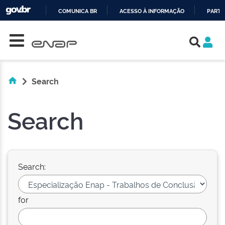
COMUNICA BR
ACESSO À INFORMAÇÃO
PARTI
Skip navigation
IR
PARA
O
CONTEÚDO
Search
Search
Search:
for