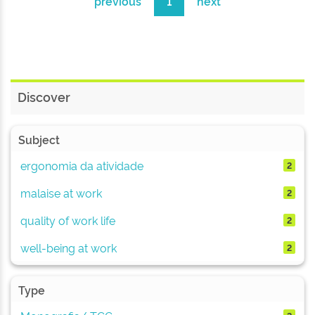
previous
1
next
Discover
Subject
ergonomia da atividade
2
malaise at work
2
quality of work life
2
well-being at work
2
Type