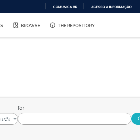
COMUNICA BR
ACESSO À INFORMAÇÃO
IR
PARA
ES
BROWSE
THE REPOSITORY
O
CONTEÚDO
for