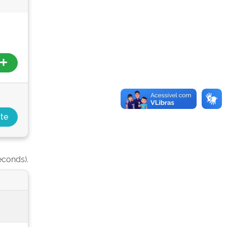
econds).