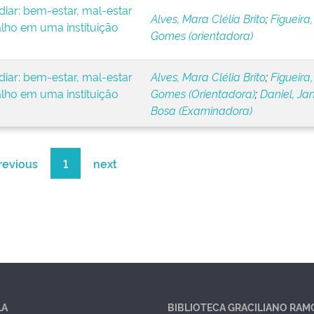
iar: bem-estar, mal-estar
Alves, Mara Clélia Brito
;
Figueira,
alho em uma instituição
Gomes (orientadora)
iar: bem-estar, mal-estar
Alves, Mara Clélia Brito
;
Figueira,
alho em uma instituição
Gomes (Orientadora)
;
Daniel, Ja
Bosa (Examinadora)
revious
1
next
LA
BIBLIOTECA GRACILIANO RAM