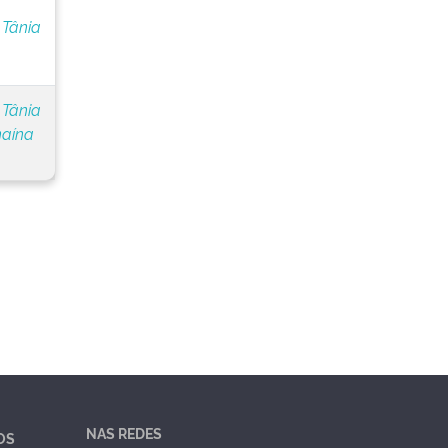
 Tânia
 Tânia
naína
NAS REDES
OS