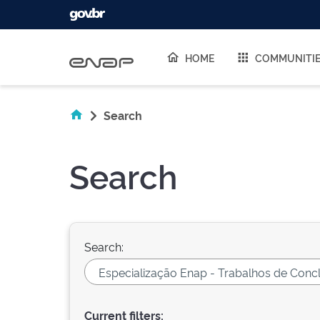
Skip navigation
HOME
COMMUNITI
Search
Search
Search:
Current filters: