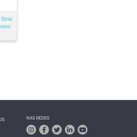
 Tânia
naína
NAS REDES
OS