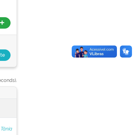
econds).
 Tânia