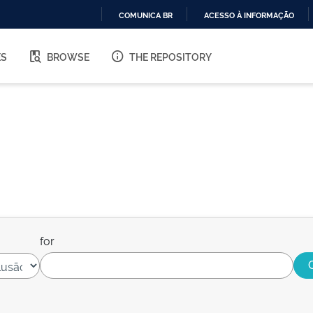
COMUNICA BR
ACESSO À INFORMAÇÃO
IR
PARA
ES
BROWSE
THE REPOSITORY
O
CONTEÚDO
for