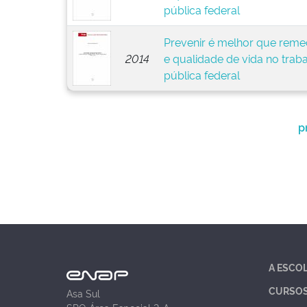
pública federal
Prevenir é melhor que remed
2014
e qualidade de vida no trab
pública federal
p
A ESCO
CURSO
Asa Sul