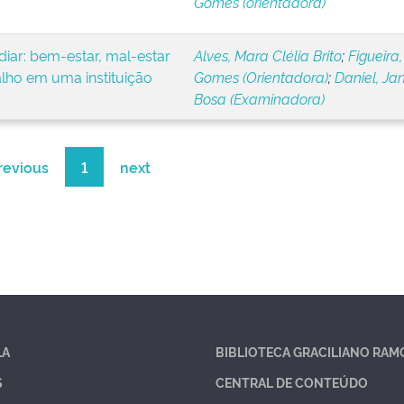
Gomes (orientadora)
iar: bem-estar, mal-estar
Alves, Mara Clélia Brito
;
Figueira,
alho em uma instituição
Gomes (Orientadora)
;
Daniel, Ja
Bosa (Examinadora)
revious
1
next
LA
BIBLIOTECA GRACILIANO RAM
S
CENTRAL DE CONTEÚDO