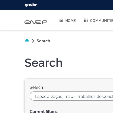
Skip navigation
HOME
COMMUNITI
Search
Search
Search:
Current filters: