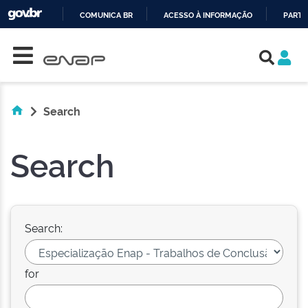
COMUNICA BR
ACESSO À INFORMAÇÃO
PARTI
Skip navigation
IR
PARA
O
CONTEÚDO
Search
Search
Search:
for