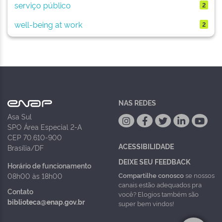
serviço público
2
well-being at work
2
NAS REDES
Asa Sul
SPO Área Especial 2-A
CEP 70.610-900
ACESSIBILIDADE
Brasília/DF
DEIXE SEU FEEDBACK
Horário de funcionamento
Compartilhe conosco
se nossos
08h00 às 18h00
canais estão adequados pra
Contato
você? Elogios também são
biblioteca@enap.gov.br
super bem vindos!