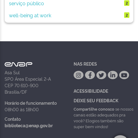
serviço público
2
well-being at work
2
NAS REDES
Asa Sul
SPO Área Especial 2-A
CEP 70.610-900
ACESSIBILIDADE
Brasília/DF
DEIXE SEU FEEDBACK
Horário de funcionamento
Compartilhe conosco
se nossos
08h00 às 18h00
canais estão adequados pra
Contato
você? Elogios também são
biblioteca@enap.gov.br
super bem vindos!