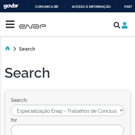
COMUNICA BR
ACESSO À INFORMAÇÃO
PARTI
Skip navigation
IR
PARA
O
CONTEÚDO
Search
Search
Search:
for