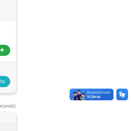
econds).