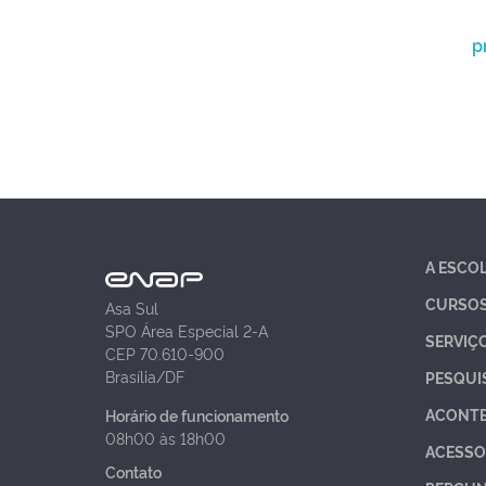
p
A ESCO
CURSO
Asa Sul
SPO Área Especial 2-A
SERVIÇ
CEP 70.610-900
Brasília/DF
PESQUI
ACONT
Horário de funcionamento
08h00 às 18h00
ACESSO
Contato