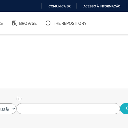
COMUNICA BR
ACESSO À INFORMAÇÃO
IR
PARA
ES
BROWSE
THE REPOSITORY
O
CONTEÚDO
for