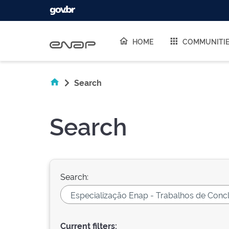
Skip navigation
HOME
COMMUNITI
Search
Search
Search:
Current filters: