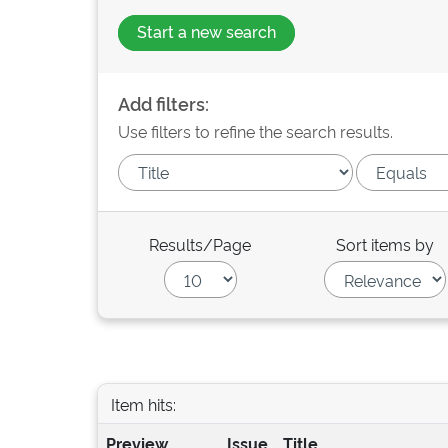
Start a new search
Add filters:
Use filters to refine the search results.
Results/Page
Sort items by
Item hits:
Preview
Issue
Title