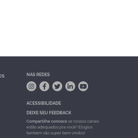
NAS REDES
OS
ACESSIBILIDADE
DEIXE SEU FEEDBACK
Compartilhe conosco
se nossos canais
estão adequados pra você? Elogios
também são super bem vindos!