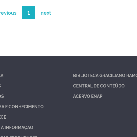
revious
1
next
LA
BIBLIOTECA GRACILIANO RAM
S
CENTRAL DE CONTEÚDO
OS
ACERVO ENAP
SA E CONHECIMENTO
ECE
 À INFORMAÇÃO