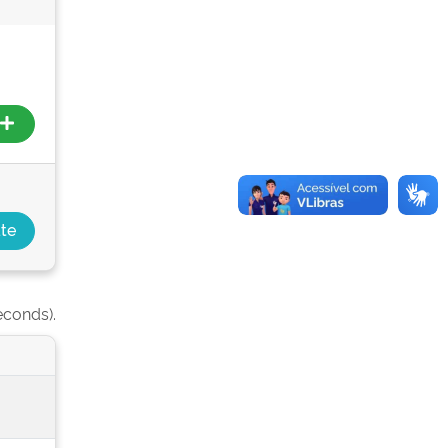
econds).