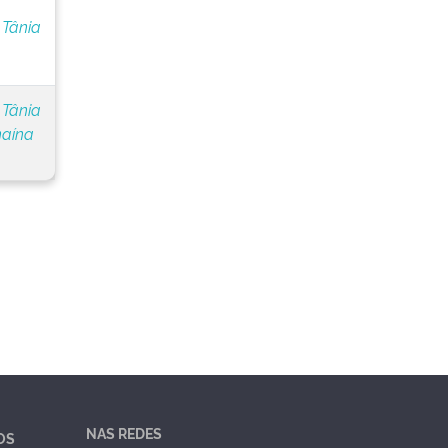
 Tânia
 Tânia
naína
NAS REDES
OS