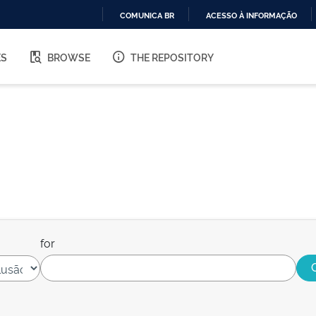
COMUNICA BR
ACESSO À INFORMAÇÃO
IR
PARA
ES
BROWSE
THE REPOSITORY
O
CONTEÚDO
for