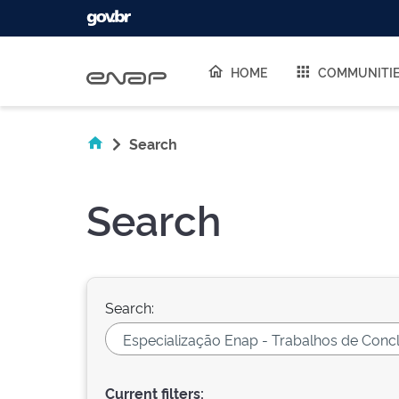
Skip navigation
HOME
COMMUNITI
Search
Search
Search:
Current filters: