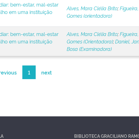
iar: bem-estar, mal-estar
Alves, Mara Clélia Brito
;
Figueira,
alho em uma instituição
Gomes (orientadora)
iar: bem-estar, mal-estar
Alves, Mara Clélia Brito
;
Figueira,
alho em uma instituição
Gomes (Orientadora)
;
Daniel, Ja
Bosa (Examinadora)
revious
1
next
LA
BIBLIOTECA GRACILIANO RAM