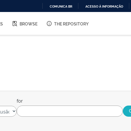
COMUNICA BR
ACESSO À INFORMAÇÃO
IR
PARA
ES
BROWSE
THE REPOSITORY
O
CONTEÚDO
for