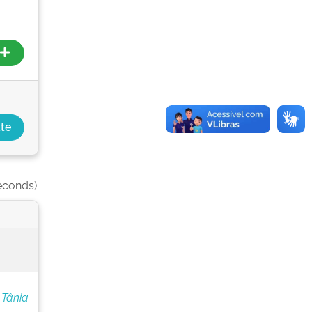
econds).
 Tânia