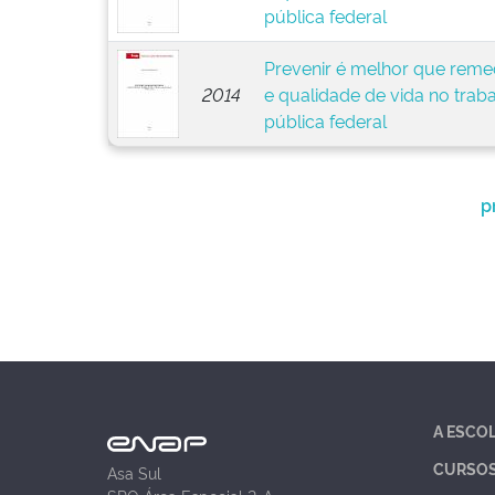
pública federal
Prevenir é melhor que remed
2014
e qualidade de vida no trab
pública federal
p
A ESCO
CURSO
Asa Sul