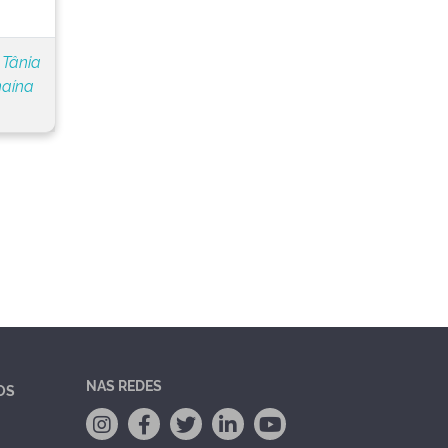
 Tânia
naína
NAS REDES
OS