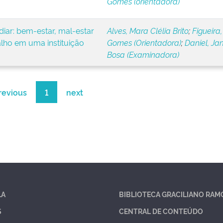
Gomes (orientadora)
iar: bem-estar, mal-estar
Alves, Mara Clélia Brito
;
Figueira,
alho em uma instituição
Gomes (Orientadora)
;
Daniel, Ja
Bosa (Examinadora)
revious
1
next
LA
BIBLIOTECA GRACILIANO RAM
S
CENTRAL DE CONTEÚDO