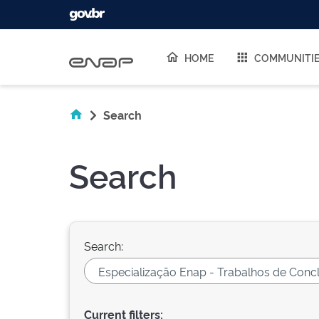
Skip navigation
HOME
COMMUNITI
Search
Search
Search:
Current filters: