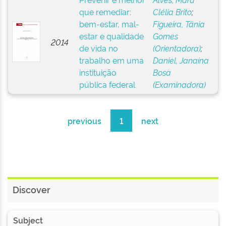
que remediar:
Clélia Brito
;
bem-estar, mal-
Figueira, Tânia
estar e qualidade
Gomes
2014
de vida no
(Orientadora)
;
trabalho em uma
Daniel, Janaína
instituição
Bosa
pública federal
(Examinadora)
previous
1
next
Discover
Subject