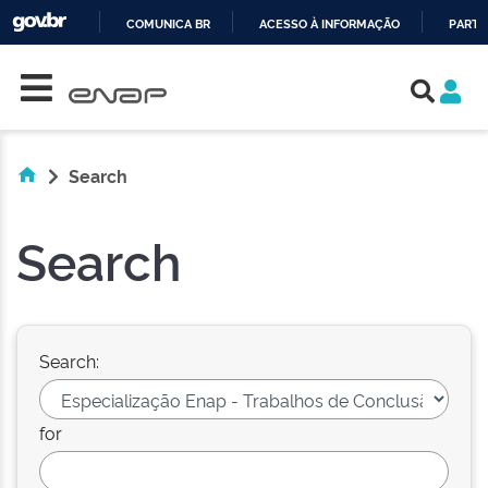
COMUNICA BR
ACESSO À INFORMAÇÃO
PARTI
Skip navigation
IR
PARA
O
CONTEÚDO
Search
Search
Search:
for