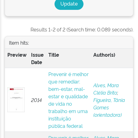
Results 1-2 of 2 (Search time: 0.089 seconds).
Item hits:
Preview
Issue
Title
Author(s)
Date
Prevenir é melhor
que remediar:
Alves, Mara
bem-estar, mal-
Clélia Brito
;
estar e qualidade
2014
Figueira, Tânia
de vida no
Gomes
trabalho em uma
(orientadora)
instituição
pública federal
Prevenir é melhor
Alves, Mara