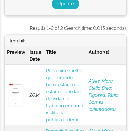
Results 1-2 of 2 (Search time: 0.015 seconds).
Item hits:
Preview
Issue
Title
Author(s)
Date
Prevenir é melhor
que remediar:
Alves, Mara
bem-estar, mal-
Clélia Brito
;
estar e qualidade
2014
Figueira, Tânia
de vida no
Gomes
trabalho em uma
(orientadora)
instituição
pública federal
Prevenir é melhor
Alves, Mara