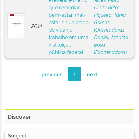
que remediar:
Clélia Brito
;
bem-estar, mal-
Figueira, Tânia
estar e qualidade
Gomes
2014
de vida no
(Orientadora)
;
trabalho em uma
Daniel, Janaína
instituição
Bosa
pública federal
(Examinadora)
previous
1
next
Discover
Subject