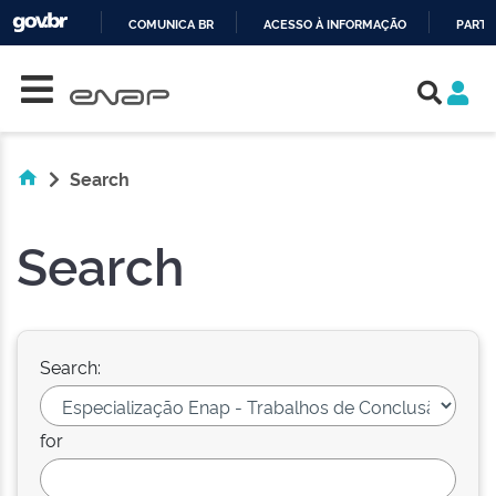
COMUNICA BR
ACESSO À INFORMAÇÃO
PARTI
Skip navigation
IR
PARA
O
CONTEÚDO
Search
Search
Search:
for