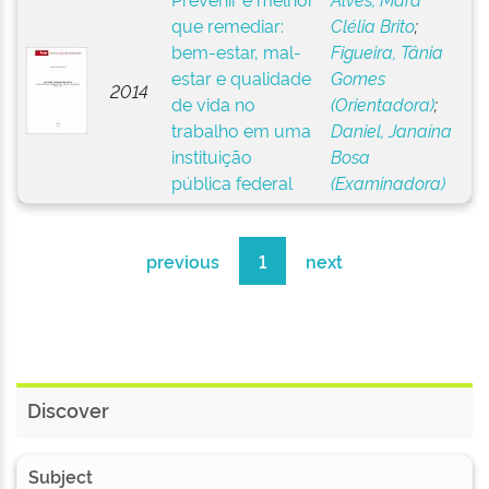
que remediar:
Clélia Brito
;
bem-estar, mal-
Figueira, Tânia
estar e qualidade
Gomes
2014
de vida no
(Orientadora)
;
trabalho em uma
Daniel, Janaína
instituição
Bosa
pública federal
(Examinadora)
previous
1
next
Discover
Subject