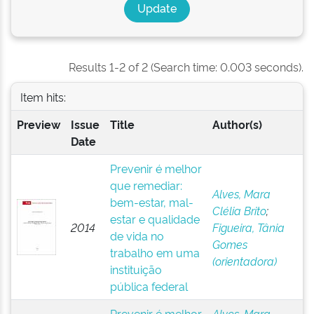
Results 1-2 of 2 (Search time: 0.003 seconds).
Item hits:
Preview
Issue
Title
Author(s)
Date
Prevenir é melhor
que remediar:
Alves, Mara
bem-estar, mal-
Clélia Brito
;
estar e qualidade
2014
Figueira, Tânia
de vida no
Gomes
trabalho em uma
(orientadora)
instituição
pública federal
Prevenir é melhor
Alves, Mara