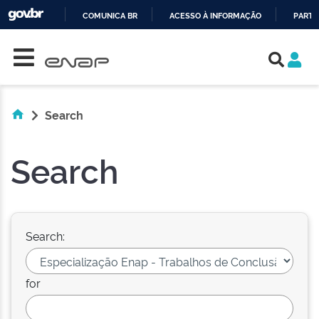
COMUNICA BR
ACESSO À INFORMAÇÃO
PARTI
Skip navigation
IR
PARA
O
CONTEÚDO
Search
Search
Search:
for