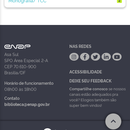
Monografia/ TCC
2
NAS REDES
Asa Sul
SPO Área Especial 2-A
CEP 70.610-900
ACESSIBILIDADE
Brasília/DF
DEIXE SEU FEEDBACK
Horário de funcionamento
Compartilhe conosco
se nossos
08h00 às 18h00
canais estão adequados pra
Contato
você? Elogios também são
biblioteca@enap.gov.br
super bem vindos!