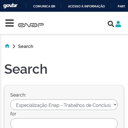
COMUNICA BR
ACESSO À INFORMAÇÃO
PARTI
Skip navigation
IR
PARA
O
CONTEÚDO
Search
Search
Search:
for