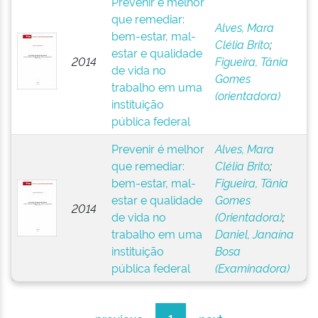
Prevenir é melhor
que remediar:
Alves, Mara
bem-estar, mal-
Clélia Brito
;
estar e qualidade
2014
Figueira, Tânia
de vida no
Gomes
trabalho em uma
(orientadora)
instituição
pública federal
Prevenir é melhor
Alves, Mara
que remediar:
Clélia Brito
;
bem-estar, mal-
Figueira, Tânia
estar e qualidade
Gomes
2014
de vida no
(Orientadora)
;
trabalho em uma
Daniel, Janaína
instituição
Bosa
pública federal
(Examinadora)