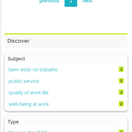
previous
1
next
Discover
Subject
bem-estar no trabalho
2
public service
2
quality of work life
2
well-being at work
2
Type