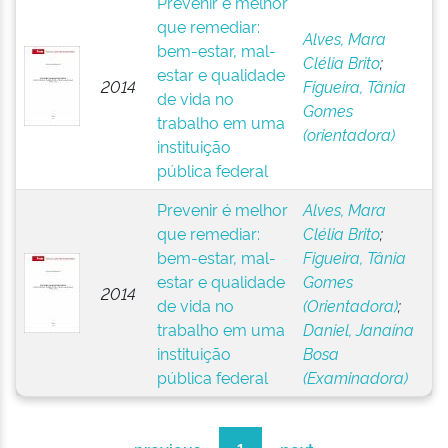
Prevenir é melhor
que remediar:
Alves, Mara
bem-estar, mal-
Clélia Brito
;
estar e qualidade
2014
Figueira, Tânia
de vida no
Gomes
trabalho em uma
(orientadora)
instituição
pública federal
Prevenir é melhor
Alves, Mara
que remediar:
Clélia Brito
;
bem-estar, mal-
Figueira, Tânia
estar e qualidade
Gomes
2014
de vida no
(Orientadora)
;
trabalho em uma
Daniel, Janaína
instituição
Bosa
pública federal
(Examinadora)