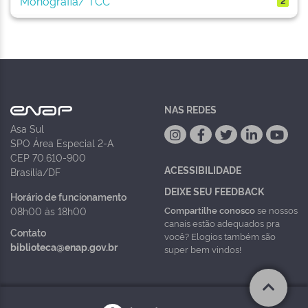
Monografia/ TCC
2
NAS REDES
Asa Sul
SPO Área Especial 2-A
CEP 70.610-900
ACESSIBILIDADE
Brasília/DF
DEIXE SEU FEEDBACK
Horário de funcionamento
Compartilhe conosco
se nossos
08h00 às 18h00
canais estão adequados pra
Contato
você? Elogios também são
biblioteca@enap.gov.br
super bem vindos!