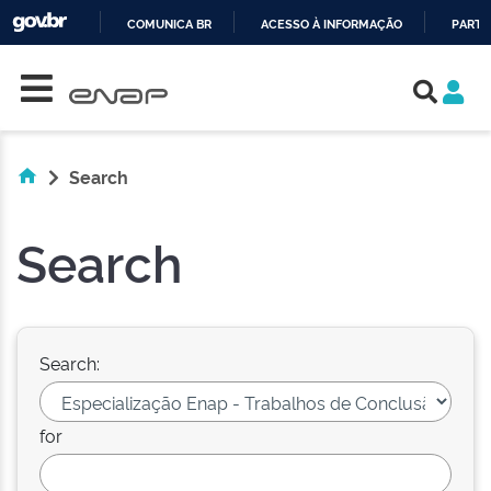
COMUNICA BR
ACESSO À INFORMAÇÃO
PARTI
Skip navigation
IR
PARA
O
CONTEÚDO
Search
Search
Search:
for